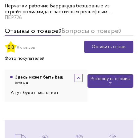
Перчатки рабочие Барракуда безшовные из
стрейч полиамида с частичным рельефным
латексным покрытием цвет красный/черный
ПЕР726
Отзывы о товаре
Вопросы о товаре
0
0
Оставить отзыв
0.0
0 отзывов
Фото покупателей
Здесь может быть Ваш
Развернуть отзывы
отзыв
А тут будет наш ответ