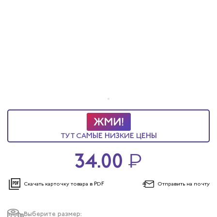
итеров
арей
инистов
ителей
естер
ТУТ САМЫЕ НИЗКИЕ ЦЕНЫ
рщиц
34.00
₽
сервиса
Скачать карточку
товара в PDF
Отправить
на почту
тажников
Выберите размер: