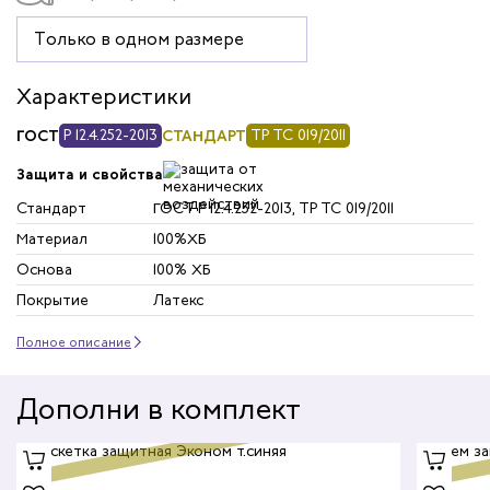
триков
Только в одном размере
телей
Характеристики
циантов
ГОСТ
Р 12.4.252-2013
СТАНДАРТ
ТР ТС 019/2011
ей
Защита и свойства
Стандарт
ГОСТ Р 12.4.252-2013, ТР ТС 019/2011
кмахеров
Материал
100%ХБ
Основа
100% ХБ
ичных
Покрытие
Латекс
ря
Полное описание
ников
Дополни в комплект
оналадчиков