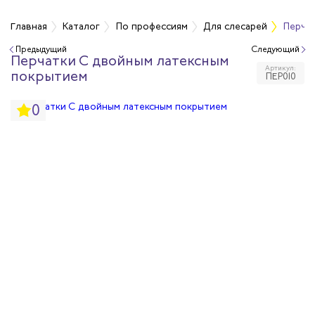
фессиям
Главная
Каталог
По профессиям
Для слесарей
Перчат
Предыдущий
Следующий
Перчатки С двойным латексным
чиков
Артикул:
покрытием
ПЕР010
ров
0
жных работников
авцов
енеров
рщика
и руководителей
рой помощи