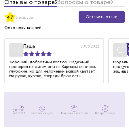
Отзывы о товаре
Вопросы о товаре
3
0
Оставить отзыв
4.7
3 отзывов
Фото покупателей
Паша
09.08.2022
Р
П
С
Хороший, добротный костюм. Надежный,
Модель 
проверил на своем опыте. Карманы не очень
продума
глубокие, но для мелочевки всякой хватает.
защищае
На руках, куртке, спереди брюк есть
дополнительная защита.
Доставка
Система скидок
Нанесение логотипа
Возврат товара