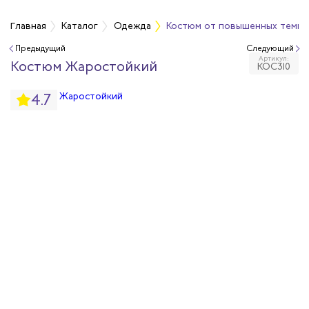
а
Главная
Каталог
Одежда
Костюм от повышенных темпе
Предыдущий
Следующий
Артикул:
дежда
Костюм Жаростойкий
КОС310
4.7
дежда
ая одежда
итная одежда
вая одежда
шенных температур
сивных сред
родуги