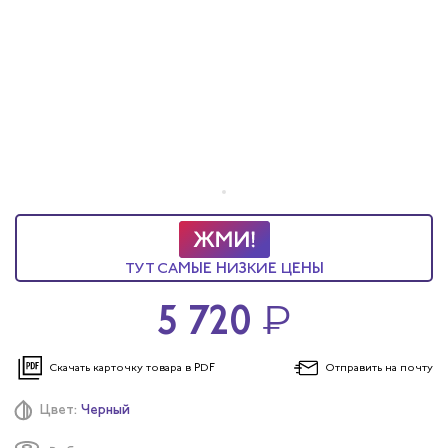
ы услуг
 и головные уборы
ТУТ САМЫЕ НИЗКИЕ ЦЕНЫ
5 720
₽
Скачать карточку
товара в PDF
Отправить
на почту
Цвет:
Черный