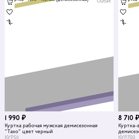
Outlet
1 990 ₽
8 710 
Куртка рабочая мужская демисезонная
Куртка-
"Тахо" цвет черный
демисез
КУР511
светло-
КУР700