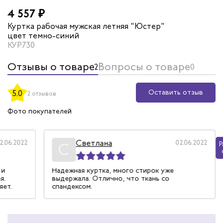
4 557 ₽
Куртка рабочая мужская летняя "Юстер"
цвет темно-синий
КУР730
Отзывы о товаре
Вопросы о товаре
2
0
Оставить отзыв
5.0
2 отзывов
Фото покупателей
Светлана
2.06.2022
02.06.2022
Р
С
 и
Надежная куртка, много стирок уже
я.
выдержала. Отлично, что ткань со
яет.
спандексом.