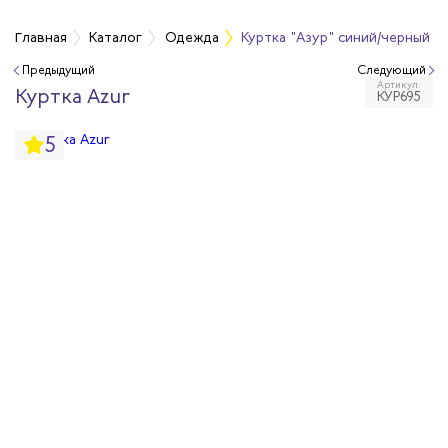
а
Главная
Каталог
Одежда
Куртка "Азур" синий/черный
Предыдущий
Следующий
Артикул:
дежда
Куртка Azur
КУР695
5
дежда
ая одежда
итная одежда
вая одежда
шенных температур
сивных сред
родуги