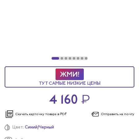
ы услуг
 и головные уборы
ТУТ САМЫЕ НИЗКИЕ ЦЕНЫ
4 160
₽
Скачать карточку
товара в PDF
Отправить
на почту
Цвет:
Синий/Черный