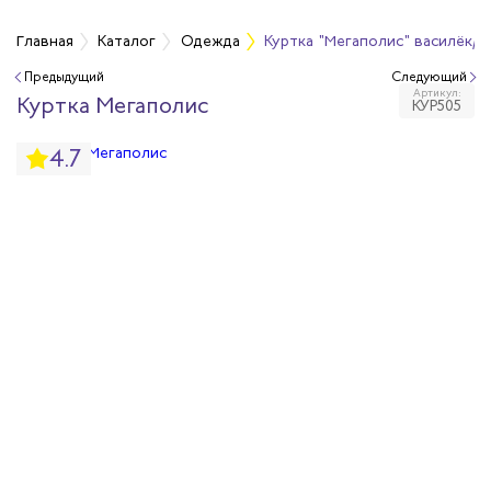
а
Главная
Каталог
Одежда
Куртка "Мегаполис" василёк/т.
Предыдущий
Следующий
Артикул:
дежда
Куртка Мегаполис
КУР505
4.7
дежда
ая одежда
итная одежда
вая одежда
шенных температур
сивных сред
родуги