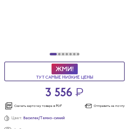
ы услуг
 и головные уборы
ТУТ САМЫЕ НИЗКИЕ ЦЕНЫ
3 556
₽
Скачать карточку
товара в PDF
Отправить
на почту
Цвет:
Василек/Темно-синий