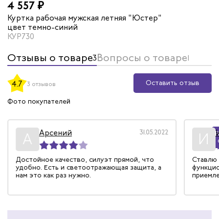
4 557 ₽
Куртка рабочая мужская летняя "Юстер"
цвет темно-синий
КУР730
Отзывы о товаре
Вопросы о товаре
3
1
Оставить отзыв
4.7
3 отзывов
Фото покупателей
Арсений
31.05.2022
Р
А
И
Достойное качество, силуэт прямой, что
Ставлю 
удобно. Есть и светоотражающая защита, а
функцио
нам это как раз нужно.
приемле