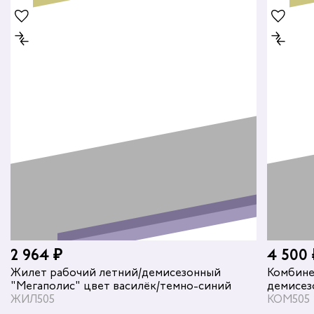
2 964 ₽
4 500 
Жилет рабочий летний/демисезонный
Комбине
"Мегаполис" цвет василёк/темно-синий
демисез
ЖИЛ505
темно-с
КОМ505