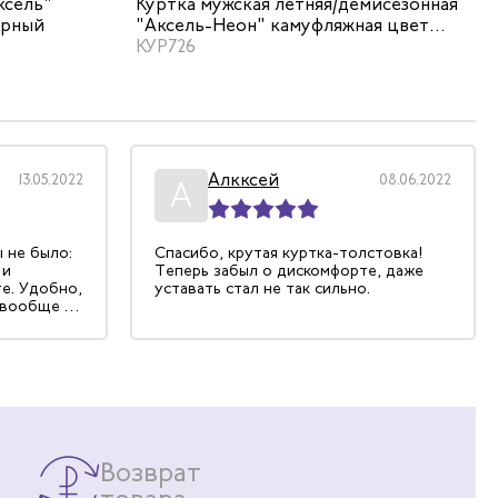
камуфляжная цвет хаки/черный
ксель"
Куртка мужская летняя/демисезонная
ый
КУР720
ерный
"Аксель-Неон" камуфляжная цвет
хаки/синий
КУР726
Алкксей
13.05.2022
08.06.2022
А
 не было:
Спасибо, крутая куртка-толстовка!
 и
Теперь забыл о дискомфорте, даже
е. Удобно,
уставать стал не так сильно.
 вообще не
силены
тро
Возврат