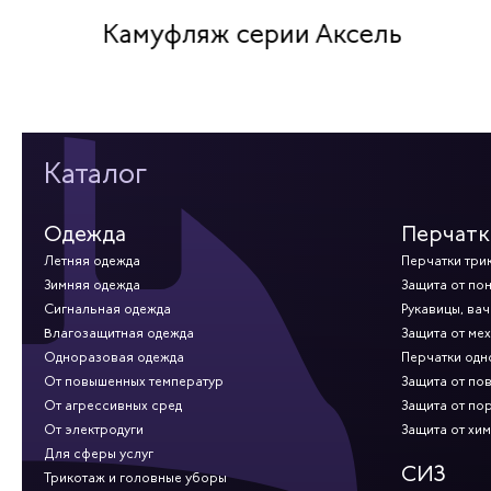
Камуфляж серии Аксель
Каталог
Одежда
Перчатк
Летняя одежда
Перчатки три
Зимняя одежда
Защита от по
Сигнальная одежда
Рукавицы, вач
Влагозащитная одежда
Защита от ме
Одноразовая одежда
Перчатки од
От повышенных температур
Защита от по
От агрессивных сред
Защита от по
От электродуги
Защита от хи
Для сферы услуг
СИЗ
Трикотаж и головные уборы