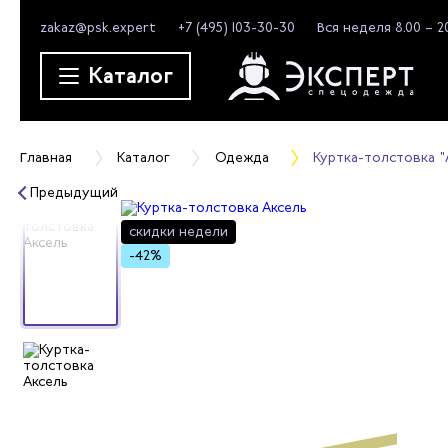
zakaz@psk.expert
+7 (495) 103-30-30
Вся неделя 8.00 – 2
Каталог
Главная
Каталог
Одежда
Куртка-толстовка "
Предыдущий
скидки
недели
-42%