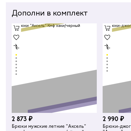
Дополни в комплект
nt
%
2 873 ₽
2 990 ₽
2 210 ₽
Брюки мужские летние "Аксель"
Брюки-джог