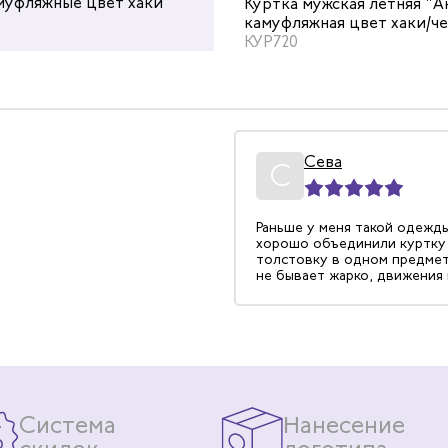
муфляжные цвет хаки
демисезонный "Аксель"
бочая мужская летняя
Куртка мужская летняя "А
камуфляжный цвет хаки/черн
ЖИЛ730
цвет зеленый/черный
камуфляжная цвет хаки/ч
КУР720
ман
Сева
08.06.2022
С
лстовка на осень и лето. От
Раньше у меня такой одежды
твенных загрязнений
хорошо объединили куртку
хорошо.
толстовку в одном предмет
не бывает жарко, движения
скованы. Много карманов, у
локти, манжеты можно быс
подогнать.
Система
Нанесение