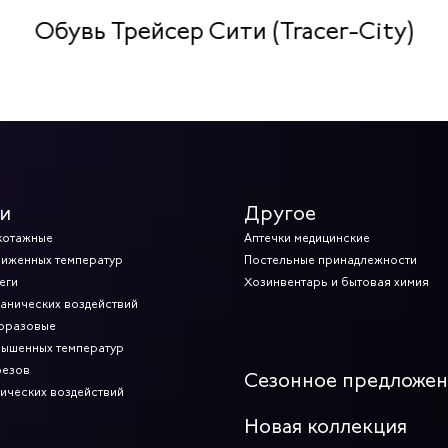
Обувь Трейсер Сити (Tracer-City)
и
Другое
котажные
Аптечки медицинские
ниженных температур
Постельные принадлежности
еги
Хозинвентарь и бытовая химия
ханических воздействий
норазовые
вышенных температур
резов
Сезонное предложе
мических воздействий
Новая коллекция