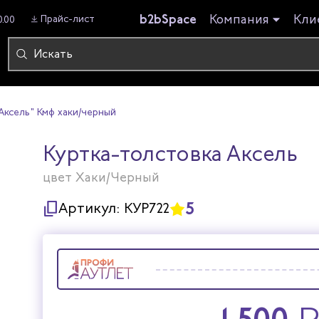
b2bSpace
Компания
Кли
Прайс-лист
0.00
Аксель" Кмф хаки/черный
Куртка-толстовка Аксель
цвет Хаки/Черный
5
Артикул:
КУР722
1 500