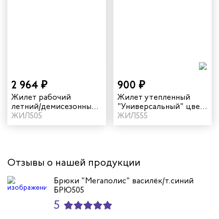
2 964 ₽
900 ₽
Жилет рабочий
Жилет утепленный
летний/демисезонный
"Универсальный" цвет
"Мегаполис" цвет
ЖИЛ505
серый/неоновый
ЖИЛ555
василёк/темно-синий
Отзывы о нашей продукции
Брюки "Мегаполис" василёк/т.синий
БРЮ505
5