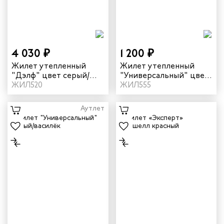
итеров
арей
4 030 ₽
1 200 ₽
Жилет утепленный
Жилет утепленный
инистов
"Дэлф" цвет серый/
"Универсальный" цвет
черный
ЖИЛ520
темно-синий/серый
ЖИЛ555
ителей
Аутлет
естер
рщиц
сервиса
тажников