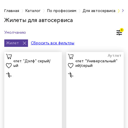
фессиям
Главная
Каталог
По профессиям
Для автосервиса
Жи
Жилеты для автосервиса
чиков
1
ров
Жилет
Сбросить все фильтры
жных работников
Аутлет
авцов
енеров
рщика
и руководителей
рой помощи