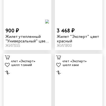
триков
телей
циантов
900 ₽
3 468 ₽
ей
Жилет утепленный
Жилет "Эксперт" цвет
"Универсальный" цвет
красный
черный/василек
ЖИЛ555
ЖИЛ800
кмахеров
ичных
ря
ников
оналадчиков