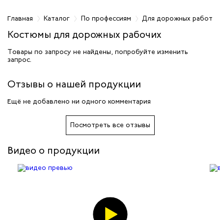
фессиям
Главная
Каталог
По профессиям
Для дорожных работн
Костюмы для дорожных рабочих
жных работников
Товары по запросу не найдены, попробуйте изменить
запрос.
авцов
Отзывы о нашей продукции
енеров
Ещё не добавлено ни одного комментария
рщика
Посмотреть все отзывы
и руководителей
Видео о продукции
рой помощи
итеров
арей