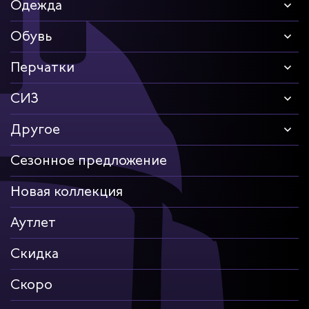
циантов
Одежда
ей
Обувь
Перчатки
кмахеров
СИЗ
ичных
Другое
ря
Сезонное предложение
чиков
Новая коллекция
ров
Аутлет
ников
Скидка
оналадчиков
Скоро