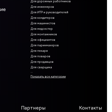
Для дорожных работников
Для инженеров
ние
Для ИТР и руководителей
ь деталей, которые могли бы зацепиться за что-то и
ственных загрязнений, механических воздействий, влаги.
Для кондитеров
Для машинистов
зательно. Отдельно стоит отметить сигнальные плащи,
Для медсестер
а продукция соответствует полностью. Согласно ГОСТу
0мм горизонтально охватывающих торс и руки на том же
Для монтажников
Для официантов
Для парикмахеров
Для пекаря
и и курткой, но также удобны модели с полукомбинезонами.
Для поваров
Для продавцов
Для сварщика
Показать все категории
Партнеры
Контакты