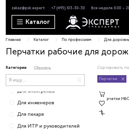
zakaz@psk.expert
+7 (495) 103-30-30
Вся неделя 8.00 – 2
Для монтажников
Каталог
Для строителей
Для грузчиков
Главная
Каталог
По профессиям
Для дорожн
Для официантов
Перчатки рабочие для дорож
Для уборщиц
Для дорожных работников
Категории
Сортировать по
Сбросить
Для парикмахеров
Перчатки
Для электриков
Для инженеров
Для пекаря
Для ИТР и руководителей