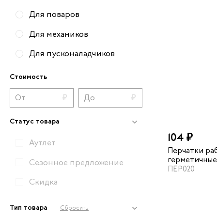
Для поваров
Для механиков
Для пусконаладчиков
Для складских работников
Стоимость
Для техников
Вся рабочая обувь
Статус товара
104 ₽
Аутлет
Перчатки ра
герметичные
Сезонное предложение
ПЕР020
основа
Скидка
Тип товара
Сбросить