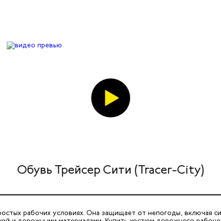
Обувь Трейсер Сити (Tracer-City)
стых рабочих условиях. Она защищает от непогоды, включая сил
икой и дорожными материалами. Купить костюм дорожного рабоче