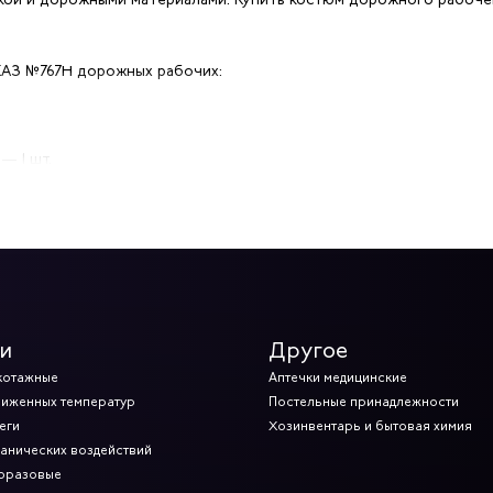
АЗ №767Н дорожных рабочих:
— 1 шт.
ударов) — 1 пара
) — 12 пар
и
Другое
итная от механических воздействий — 1 шт. на 2 года
котажные
Аптечки медицинские
ниженных температур
Постельные принадлежности
окрытием от запотевания — 1 шт.
еги
Хозинвентарь и бытовая химия
ханических воздействий
норазовые