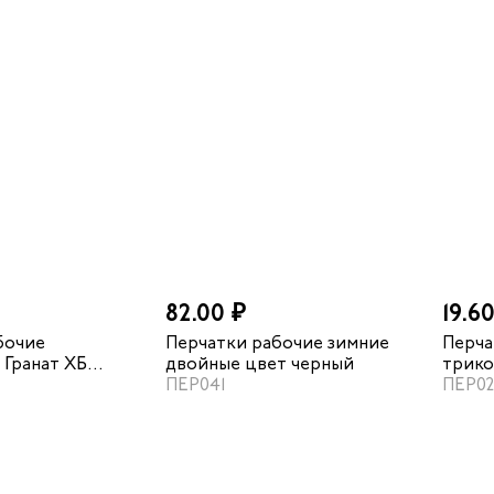
82.00 ₽
19.6
бочие
Перчатки рабочие зимние
Перча
 Гранат ХБ
двойные цвет черный
трико
 полный ПВХ облив
ПЕР041
ПВХ Т
ПЕР02