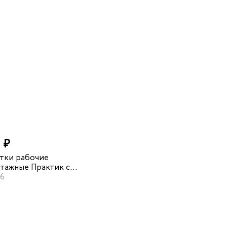
0 ₽
тки рабочие
тажные Практик с
очка
6