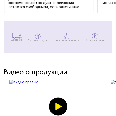
костюме совсем не душно, движения
всегда 
остаются свободными, есть эластичные
элементы на спине, в области пояса.
Смотрится прекрасно, стирки выдерживает.
Ношу долго, но выглядит как новый.
Доставка
Система скидок
Нанесение логотипа
Возврат товара
Видео о продукции