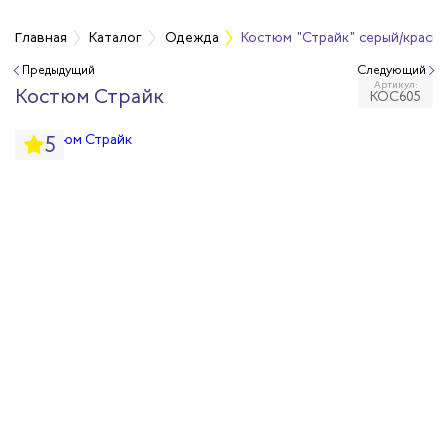
а
Главная
Каталог
Одежда
Костюм "Страйк" серый/красны
Предыдущий
Следующий
Артикул:
дежда
Костюм Страйк
КОС605
5
дежда
ая одежда
итная одежда
вая одежда
шенных температур
сивных сред
родуги