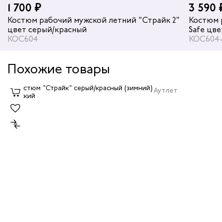
1 700 ₽
3 590 
Костюм рабочий мужской летний "Страйк 2"
Костюм 
цвет серый/красный
Safe цв
КОС604
КОС604
Похожие товары
Аутлет