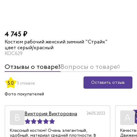
4 745 ₽
Костюм рабочий женский зимний "Страйк"
цвет серый/красный
КОС629
Отзывы о товаре
Вопросы о товаре
3
0
Оставить отзыв
5.0
3 отзывов
Фото покупателей
Виктория Викторовна
24.05.2022
Р
В
А
Классный костюм! Очень элегантный,
Качеств
удобный, материал средней плотности. В
Движени