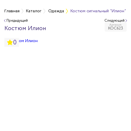
а
Главная
Каталог
Одежда
Костюм сигнальный "Илион" т
Предыдущий
Следующий
Артикул:
дежда
Костюм Илион
КОС623
0
дежда
ая одежда
итная одежда
вая одежда
шенных температур
сивных сред
родуги